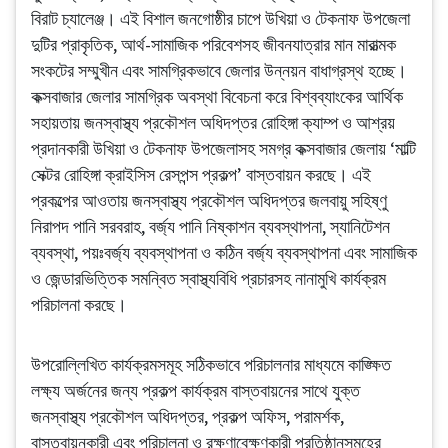
বিরাট চ্যালেঞ্জ। এই বিশাল জনগোষ্ঠীর চাপে উখিয়া ও টেকনাফ উপজেলা
দুটির প্রাকৃতিক, আর্থ-সামাজিক পরিবেশসহ জীবনযাত্রার মান মারাত্মক
সংকটের সম্মুখীন এবং সামগ্রিকভাবে জেলার উন্নয়ন বাধাগ্রস্থ হচ্ছে।
কক্সবাজার জেলার সামগ্রিক অবস্থা বিবেচনা করে বিশ্বব্যাংকের আর্থিক
সহায়তায় জনস্বাস্থ্য প্রকৌশল অধিদপ্তর রোহিঙ্গা ক্যাম্প ও আশ্রয়
প্রদানকারী উখিয়া ও টেকনাফ উপজেলাসহ সমগ্র কক্সবাজার জেলায় ‘মাল্টি
সেক্টর রোহিঙ্গা ক্রাইসিস রেসপন্স প্রকল্প’ বাস্তবায়ন করছে। এই
প্রকল্পের আওতায় জনস্বাস্থ্য প্রকৌশল অধিদপ্তর জলবায়ু সহিষ্ণু
নিরাপদ পানি সরবরাহ, বর্জ্য পানি নিষ্কাশন ব্যবস্থাপনা, স্যানিটেশন
ব্যবস্থা, পয়ঃবর্জ্য ব্যবস্থাপনা ও কঠিন বর্জ্য ব্যবস্থাপনা এবং সামাজিক
ও জেন্ডারভিত্তিক সমন্বিত স্বাস্থ্যবিধি প্রচারসহ নানামুখি কার্যক্রম
পরিচালনা করছে।
উপরোল্লিখিত কার্যক্রমসমূহ সঠিকভাবে পরিচালনার মাধ্যমে কাঙ্ক্ষিত
লক্ষ্য অর্জনের জন্য প্রকল্প কার্যক্রম বাস্তবায়নের সাথে যুক্ত
জনস্বাস্থ্য প্রকৌশল অধিদপ্তর, প্রকল্প অফিস, পরামর্শক,
বাস্তবায়নকারী এবং পরিচালনা ও রক্ষণাবেক্ষণকারী প্রতিষ্ঠানসমূহের