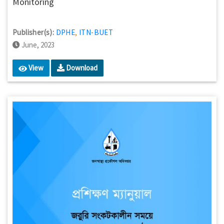
Monitoring
Publisher(s):
DPHE
,
ITN-BUET
June, 2023
View
Download