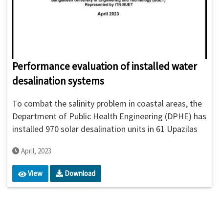
Performance evaluation of installed water
desalination systems
To combat the salinity problem in coastal areas, the
Department of Public Health Engineering (DPHE) has
installed 970 solar desalination units in 61 Upazilas
of 16 coastal districts under the green pilot project
April, 2023
titled “Safe Water Supply Project through
Environment-Friendly Solar Desalination Unit”. The
View
Download
solar-powered water desalination system produces
pure and safe water from any source and has been
introduced as a new alternative water supply system
to mitigate the scarcity of drinking water in coastal