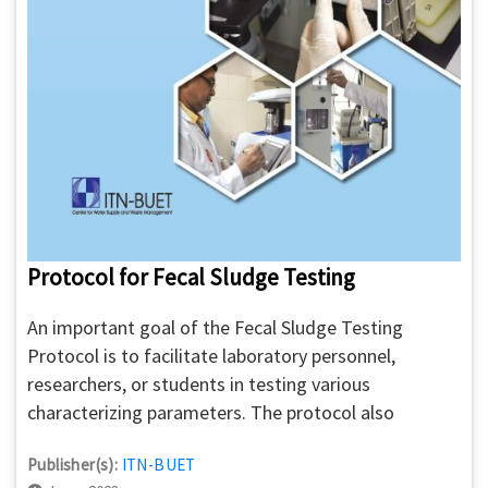
Protocol for Fecal Sludge Testing
An important goal of the Fecal Sludge Testing
Protocol is to facilitate laboratory personnel,
researchers, or students in testing various
characterizing parameters. The protocol also
provides a step-by-step guide for laboratory users to
Publisher(s):
ITN-BUET
conduct tests on different types of fecal sludge, such