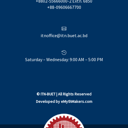
+8802-55666000-2 Extn. 6850
+88-09606667700

itnoffice@itn.buet.ac.bd

Saturday – Wednesday: 9:00 AM – 5:00 PM
©
ITN-BUET
| All Rights Reserved
Developed by
eMythMakers.com